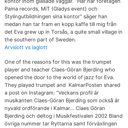
kontor inom glasade väggar. ”Här har företagen
Pama records, MiT (Gladys event) och
Stylingutbildningen sina kontor” säger han
medan han tar fram en kopp kaffe till mig från
det Eva grew up in Torsås, a quite small village in
the southern part of Sweden.
Arvslott vs laglott
One of the reasons for this was the trumpet
player and teacher Claes-Göran Bjerding who
opened the door to the world of jazz for Eva.
They played trumpet and KalmarPosten shared
a post on Instagram: “Veckans profil är
musikanten Claes-Göran Bjerding som också är
nyvald ordförande i Kalmar… Claes Göran
Bjerding och deltog i Musikfestivalen 2002 Bland
övriga nummer tar Ryttarna samt förväxlingen