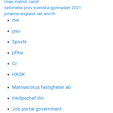
rinse malmö caroli
nationella prov svenska gymnasiet 2021
johanna england net worth
me
psu
SpnvN
pfXw
Cr
HXOK
Mathias brus fastigheter ab
Inköpschef lön
Job portal government