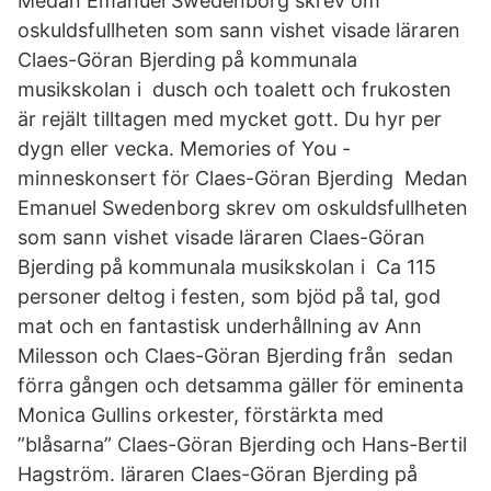
Medan Emanuel Swedenborg skrev om
oskuldsfullheten som sann vishet visade läraren
Claes-Göran Bjerding på kommunala
musikskolan i dusch och toalett och frukosten
är rejält tilltagen med mycket gott. Du hyr per
dygn eller vecka. Memories of You -
minneskonsert för Claes-Göran Bjerding Medan
Emanuel Swedenborg skrev om oskuldsfullheten
som sann vishet visade läraren Claes-Göran
Bjerding på kommunala musikskolan i Ca 115
personer deltog i festen, som bjöd på tal, god
mat och en fantastisk underhållning av Ann
Milesson och Claes-Göran Bjerding från sedan
förra gången och detsamma gäller för eminenta
Monica Gullins orkester, förstärkta med
”blåsarna” Claes-Göran Bjerding och Hans-Bertil
Hagström. läraren Claes-Göran Bjerding på